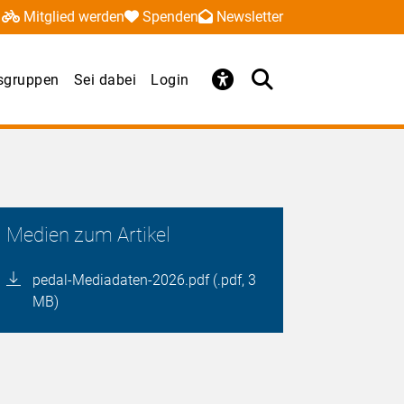
Mitglied werden
Spenden
Newsletter
sgruppen
Sei dabei
Login
Medien zum Artikel
pedal-Mediadaten-2026.pdf (.pdf, 3
MB)