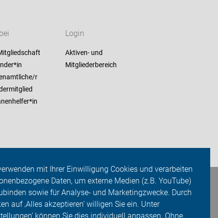
bei
Login
itgliedschaft
Aktiven- und
nder*in
Mitgliederbereich
enamtliche/r
dermitglied
nenhelfer*in
verwenden mit Ihrer Einwilligung Cookies und verarbeiten
onenbezogene Daten, um externe Medien (z.B. YouTube)
ubinden sowie für Analyse- und Marketingzwecke. Durch
ken auf ‚Alles akzeptieren‘ willigen Sie ein. Unter
stellungen‘ können Sie dies individuell anpassen. Ohne