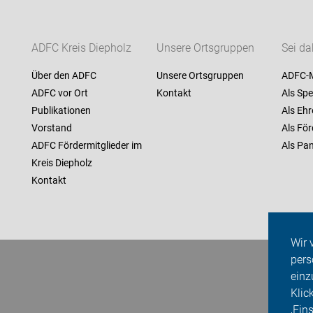
ADFC Kreis Diepholz
Unsere Ortsgruppen
Sei da
Über den ADFC
Unsere Ortsgruppen
ADFC-M
ADFC vor Ort
Kontakt
Als Spe
Publikationen
Als Ehr
Vorstand
Als För
ADFC Fördermitglieder im
Als Pan
Kreis Diepholz
Kontakt
Wir 
pers
einz
Klic
‚Ein