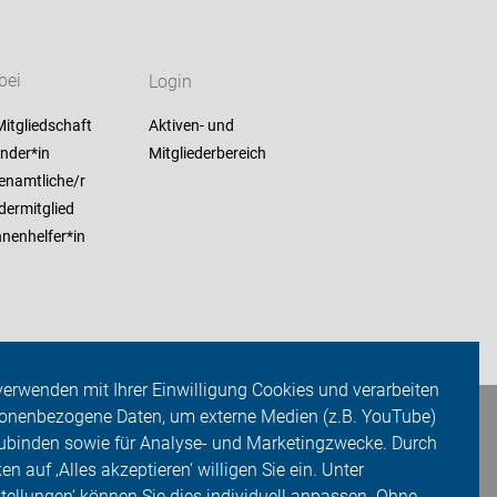
bei
Login
itgliedschaft
Aktiven- und
nder*in
Mitgliederbereich
enamtliche/r
dermitglied
nenhelfer*in
verwenden mit Ihrer Einwilligung Cookies und verarbeiten
onenbezogene Daten, um externe Medien (z.B. YouTube)
ubinden sowie für Analyse- und Marketingzwecke. Durch
ken auf ‚Alles akzeptieren‘ willigen Sie ein. Unter
stellungen‘ können Sie dies individuell anpassen. Ohne