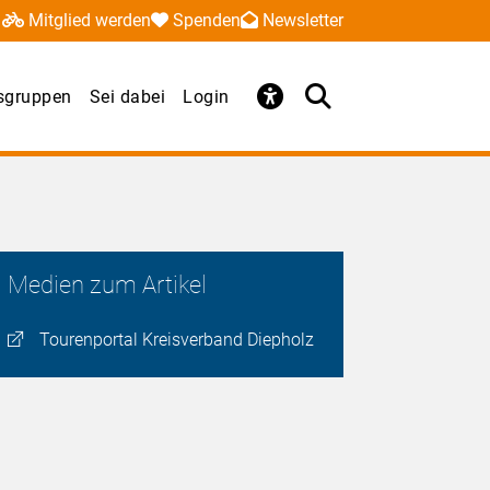
Mitglied werden
Spenden
Newsletter
sgruppen
Sei dabei
Login
Medien zum Artikel
Tourenportal Kreisverband Diepholz