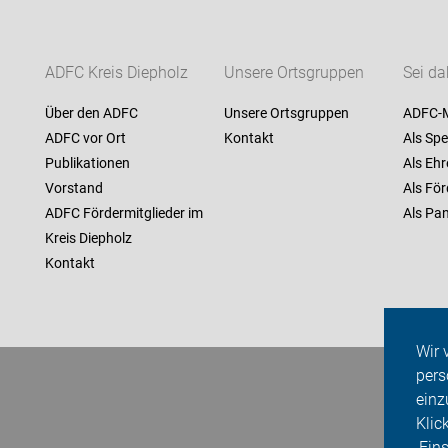
ADFC Kreis Diepholz
Unsere Ortsgruppen
Sei da
Über den ADFC
Unsere Ortsgruppen
ADFC-M
ADFC vor Ort
Kontakt
Als Spe
Publikationen
Als Ehr
Vorstand
Als För
ADFC Fördermitglieder im
Als Pan
Kreis Diepholz
Kontakt
Wir 
pers
einz
Klic
‚Ein